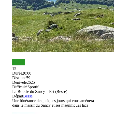
15
Durée
20:00
Distance
59
Dénivelé
2625
Difficulté
Sportif
La Boucle du Sancy – Est (Besse)
Départ
Besse
Une itinérance de quelques jours qui vous amènera
dans le massif du Sancy et ses magnifiques lacs