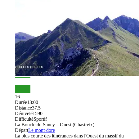
16
Durée
13:00
Distance
37.5
Dénivelé
1590
Difficulté
Sportif
La Boucle du Sancy – Ouest (Chastreix)
Départ
Le mont-dore
La plus courte des itinérances dans l'Ouest du massif du