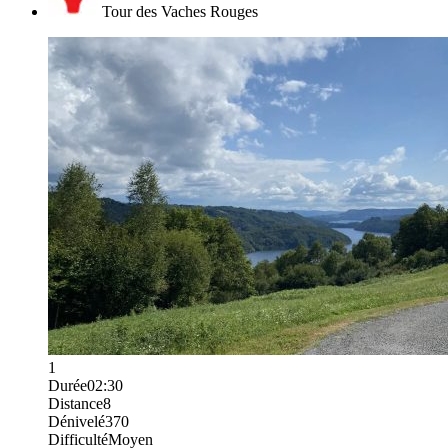
Tour des Vaches Rouges
1
Durée
02:30
Distance
8
Dénivelé
370
Difficulté
Moyen