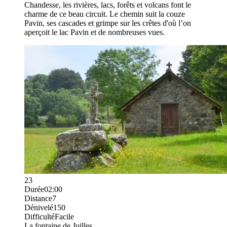
Chandesse, les rivières, lacs, forêts et volcans font le
charme de ce beau circuit. Le chemin suit la couze
Pavin, ses cascades et grimpe sur les crêtes d'où l’on
aperçoit le lac Pavin et de nombreuses vues.
23
Durée
02:00
Distance
7
Dénivelé
150
Difficulté
Facile
La fontaine de Juilles