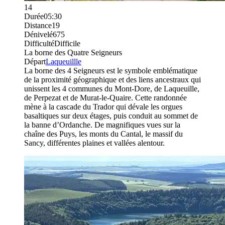
14
Durée
05:30
Distance
19
Dénivelé
675
Difficulté
Difficile
La borne des Quatre Seigneurs
Départ
Laqueuillle
La borne des 4 Seigneurs est le symbole emblématique
de la proximité géographique et des liens ancestraux qui
unissent les 4 communes du Mont-Dore, de Laqueuille,
de Perpezat et de Murat-le-Quaire. Cette randonnée
mène à la cascade du Trador qui dévale les orgues
basaltiques sur deux étages, puis conduit au sommet de
la banne d’Ordanche. De magnifiques vues sur la
chaîne des Puys, les monts du Cantal, le massif du
Sancy, différentes plaines et vallées alentour.