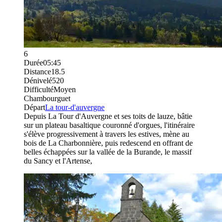
6
Durée
05:45
Distance
18.5
Dénivelé
520
Difficulté
Moyen
Chambourguet
Départ
La tour-d'auvergne
Depuis La Tour d'Auvergne et ses toits de lauze, bâtie
sur un plateau basaltique couronné d'orgues, l'itinéraire
s'élève progressivement à travers les estives, mène au
bois de La Charbonnière, puis redescend en offrant de
belles échappées sur la vallée de la Burande, le massif
du Sancy et l'Artense,