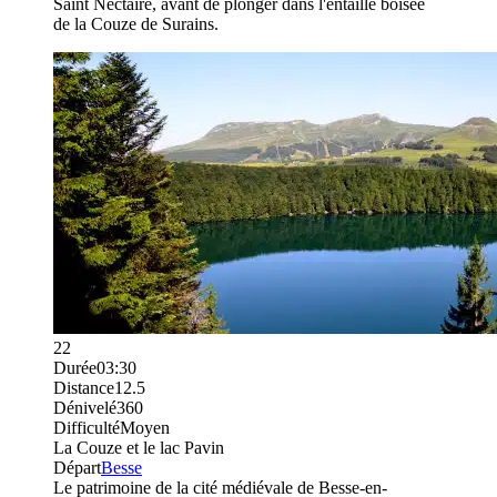
Saint Nectaire, avant de plonger dans l'entaille boisée
de la Couze de Surains.
22
Durée
03:30
Distance
12.5
Dénivelé
360
Difficulté
Moyen
La Couze et le lac Pavin
Départ
Besse
Le patrimoine de la cité médiévale de Besse-en-