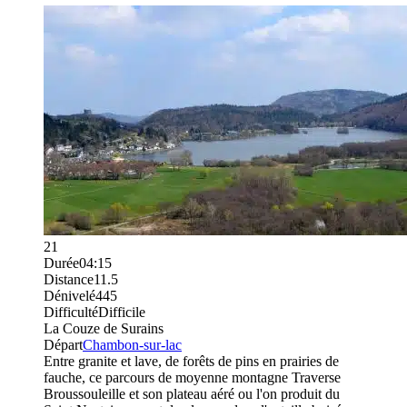
21
Durée
04:15
Distance
11.5
Dénivelé
445
Difficulté
Difficile
La Couze de Surains
Départ
Chambon-sur-lac
Entre granite et lave, de forêts de pins en prairies de
fauche, ce parcours de moyenne montagne Traverse
Broussouleille et son plateau aéré ou l'on produit du