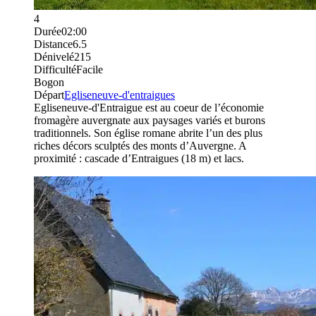
4
Durée
02:00
Distance
6.5
Dénivelé
215
Difficulté
Facile
Bogon
Départ
Egliseneuve-d'entraigues
Egliseneuve-d'Entraigue est au coeur de l’économie
fromagère auvergnate aux paysages variés et burons
traditionnels. Son église romane abrite l’un des plus
riches décors sculptés des monts d’Auvergne. A
proximité : cascade d’Entraigues (18 m) et lacs.