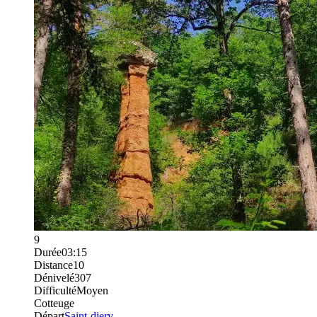
9
Durée
03:15
Distance
10
Dénivelé
307
Difficulté
Moyen
Cotteuge
Départ
Saint-diery