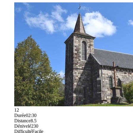
12
Durée
02:30
Distance
8.5
Dénivelé
230
Difficulté
Facile