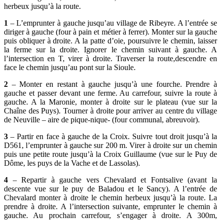
herbeux jusqu’à la route.
1
– L’emprunter à gauche jusqu’au village de Ribeyre. A l’entrée se
diriger à gauche (four à pain et métier à ferrer). Monter sur la gauche
puis obliquer à droite. A la patte d’oie, poursuivre le chemin, laisser
la ferme sur la droite. Ignorer le chemin suivant à gauche. A
l’intersection en T, virer à droite. Traverser la route,descendre en
face le chemin jusqu’au pont sur la Sioule.
2
– Monter en restant à gauche jusqu’à une fourche. Prendre à
gauche et passer devant une ferme. Au carrefour, suivre la route à
gauche. A la Maronie, monter à droite sur le plateau (vue sur la
Chaîne des Puys). Tourner à droite pour arriver au centre du village
de Neuville – aire de pique-nique- (four communal, abreuvoir).
3
– Partir en face à gauche de la Croix. Suivre tout droit jusqu’à la
D561, l’emprunter à gauche sur 200 m. Virer à droite sur un chemin
puis une petite route jusqu’à la Croix Guillaume (vue sur le Puy de
Dôme, les puys de la Vache et de Lassolas).
4
– Repartir à gauche vers Chevalard et Fontsalive (avant la
descente vue sur le puy de Baladou et le Sancy). A l’entrée de
Chevalard monter à droite le chemin herbeux jusqu’à la route. La
prendre à droite. A l’intersection suivante, emprunter le chemin à
gauche. Au prochain carrefour, s’engager à droite. A 300m,