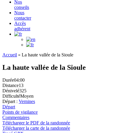
Nos
conseils
Nous
contacter
Accès
adhérent
Accueil
»
La haute vallée de la Sioule
La haute vallée de la Sioule
Durée
04:00
Distance
13
Dénivelé
325
Difficulté
Moyen
Départ :
Vernines
Départ
Points de vigilance
Commentaires
Télécharger le PDF de la randonnée
Télécharger la carte de la randonnée