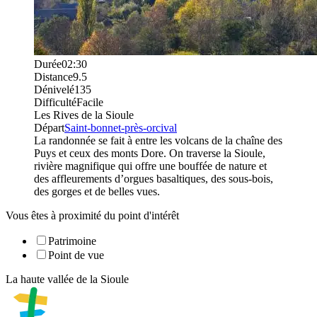
Durée
02:30
Distance
9.5
Dénivelé
135
Difficulté
Facile
Les Rives de la Sioule
Départ
Saint-bonnet-près-orcival
La randonnée se fait à entre les volcans de la chaîne des
Puys et ceux des monts Dore. On traverse la Sioule,
rivière magnifique qui offre une bouffée de nature et
des affleurements d’orgues basaltiques, des sous-bois,
des gorges et de belles vues.
Vous êtes à proximité du point d'intérêt
Patrimoine
Point de vue
La haute vallée de la Sioule