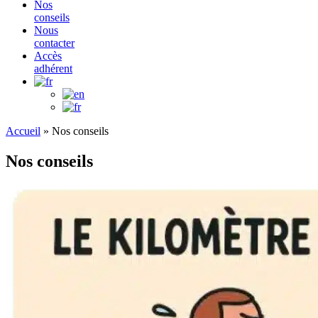
Nos
conseils
Nous
contacter
Accès
adhérent
Accueil
»
Nos conseils
Nos conseils