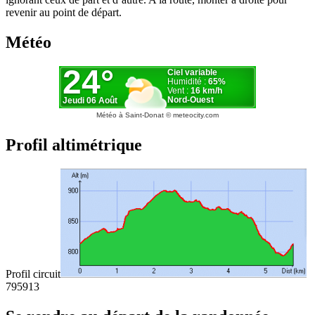
revenir au point de départ.
Météo
Météo à Saint-Donat
© meteocity.com
Profil altimétrique
Profil circuit
795
913