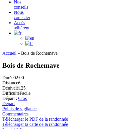
Nos
conseils
Nous
contacter
Accès
adhérent
Accueil
»
Bois de Rochemave
Bois de Rochemave
Durée
02:00
Distance
6
Dénivelé
125
Difficulté
Facile
Départ :
Cros
Départ
Points de vigilance
Commentaires
Télécharger le PDF de la randonnée
Télécharger la carte de la randonnée