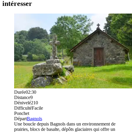
intéresser
Durée
02:30
Distance
9
Dénivelé
210
Difficulté
Facile
Ponchet
Départ
Bagnols
Une boucle depuis Bagnols dans un environnement de
prairies, blocs de basalte, dépôts glaciaires qui offre un