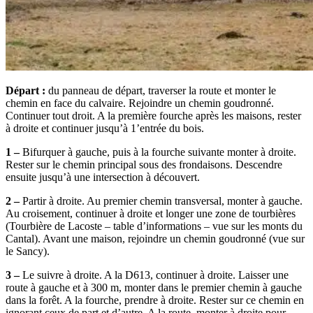
Départ :
du panneau de départ, traverser la route et monter le
chemin en face du calvaire. Rejoindre un chemin goudronné.
Continuer tout droit. A la première fourche après les maisons, rester
à droite et continuer jusqu’à 1’entrée du bois.
1 –
Bifurquer à gauche, puis à la fourche suivante monter à droite.
Rester sur le chemin principal sous des frondaisons. Descendre
ensuite jusqu’à une intersection à découvert.
2 –
Partir à droite. Au premier chemin transversal, monter à gauche.
Au croisement, continuer à droite et longer une zone de tourbières
(Tourbière de Lacoste – table d’informations – vue sur les monts du
Cantal). Avant une maison, rejoindre un chemin goudronné (vue sur
le Sancy).
3 –
Le suivre à droite. A la D613, continuer à droite. Laisser une
route à gauche et à 300 m, monter dans le premier chemin à gauche
dans la forêt. A la fourche, prendre à droite. Rester sur ce chemin en
ignorant ceux de part et d’autre. A la route, monter à droite pour