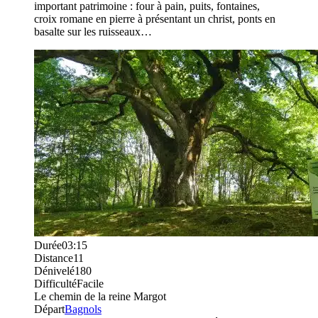
important patrimoine : four à pain, puits, fontaines,
croix romane en pierre à présentant un christ, ponts en
basalte sur les ruisseaux…
Durée
03:15
Distance
11
Dénivelé
180
Difficulté
Facile
Le chemin de la reine Margot
Départ
Bagnols