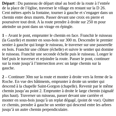
Départ
: Du panneau de départ situé au bord de la route à l’entrée
de la place de l’église, traverser le village en restant sur la D 26.
Cent mètres après la fontaine, tourner à gauche et s’engager dans un
chemin entre deux murets. Passer devant une croix en pierre et
poursuivre tout droit. A la route prendre à droite sur 250 m pour
atteindre un pont dans un virage en épingle.
1
– Avant le pont, emprunter le chemin en face. Franchir le ruisseau
(la Gazelle) et monter en sous-bois sur 300 m. Descendre le premier
sentier à gauche qui longe le ruisseau, le traverser sur une passerelle
en bois. Franchir une clôture (échelle) et suivre le sentier qui domine
le ruisseau. Franchir une seconde échelle puis le ruisseau. Longer le
bief puis le traverser et rejoindre la route. Passer le pont, continuer
sur la route jusqu’à l’intersection avec un large chemin sur la
gauche.
2
– Continuer 30m sur la route et monter à droite vers la ferme de la
Roche. En vue des bâtiments, emprunter à droite un sentier qui
descend à la chapelle Saint-Gorgon (chapelle). Revenir par le même
chemin jusqu’au point 2. Emprunter à droite le large chemin (signalé
plus haut). Traverser un ruisseau, passer devant une carrière et
monter en sous-bois jusqu’à un replat dégagé, (point de vue). Quitter
ce chemin, prendre à gauche un sentier qui descend entre les arbres
jusqu’à un autre chemin perpendiculaire.