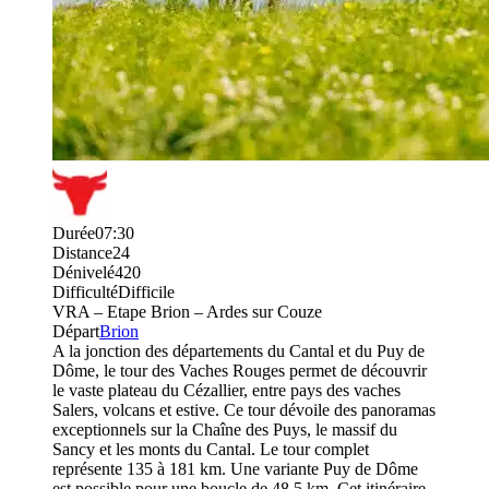
Durée
07:30
Distance
24
Dénivelé
420
Difficulté
Difficile
VRA – Etape Brion – Ardes sur Couze
Départ
Brion
A la jonction des départements du Cantal et du Puy de
Dôme, le tour des Vaches Rouges permet de découvrir
le vaste plateau du Cézallier, entre pays des vaches
Salers, volcans et estive. Ce tour dévoile des panoramas
exceptionnels sur la Chaîne des Puys, le massif du
Sancy et les monts du Cantal. Le tour complet
représente 135 à 181 km. Une variante Puy de Dôme
est possible pour une boucle de 48.5 km. Cet itinéraire