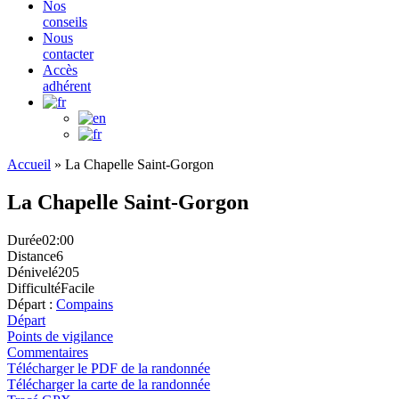
Nos
conseils
Nous
contacter
Accès
adhérent
Accueil
»
La Chapelle Saint-Gorgon
La Chapelle Saint-Gorgon
Durée
02:00
Distance
6
Dénivelé
205
Difficulté
Facile
Départ :
Compains
Départ
Points de vigilance
Commentaires
Télécharger le PDF de la randonnée
Télécharger la carte de la randonnée