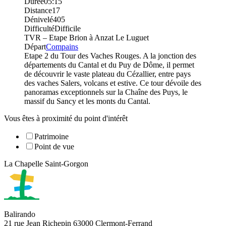
Durée
05:15
Distance
17
Dénivelé
405
Difficulté
Difficile
TVR – Etape Brion à Anzat Le Luguet
Départ
Compains
Etape 2 du Tour des Vaches Rouges. A la jonction des
départements du Cantal et du Puy de Dôme, il permet
de découvrir le vaste plateau du Cézallier, entre pays
des vaches Salers, volcans et estive. Ce tour dévoile des
panoramas exceptionnels sur la Chaîne des Puys, le
massif du Sancy et les monts du Cantal.
Vous êtes à proximité du point d'intérêt
Patrimoine
Point de vue
La Chapelle Saint-Gorgon
Balirando
21 rue Jean Richepin 63000 Clermont-Ferrand