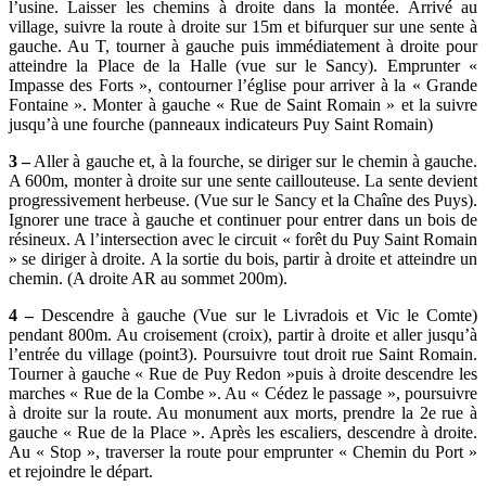
l’usine. Laisser les chemins à droite dans la montée. Arrivé au
village, suivre la route à droite sur 15m et bifurquer sur une sente à
gauche. Au T, tourner à gauche puis immédiatement à droite pour
atteindre la Place de la Halle (vue sur le Sancy). Emprunter «
Impasse des Forts », contourner l’église pour arriver à la « Grande
Fontaine ». Monter à gauche « Rue de Saint Romain » et la suivre
jusqu’à une fourche (panneaux indicateurs Puy Saint Romain)
3 –
Aller à gauche et, à la fourche, se diriger sur le chemin à gauche.
A 600m, monter à droite sur une sente caillouteuse. La sente devient
progressivement herbeuse. (Vue sur le Sancy et la Chaîne des Puys).
Ignorer une trace à gauche et continuer pour entrer dans un bois de
résineux. A l’intersection avec le circuit « forêt du Puy Saint Romain
» se diriger à droite. A la sortie du bois, partir à droite et atteindre un
chemin. (A droite AR au sommet 200m).
4 –
Descendre à gauche (Vue sur le Livradois et Vic le Comte)
pendant 800m. Au croisement (croix), partir à droite et aller jusqu’à
l’entrée du village (point3). Poursuivre tout droit rue Saint Romain.
Tourner à gauche « Rue de Puy Redon »puis à droite descendre les
marches « Rue de la Combe ». Au « Cédez le passage », poursuivre
à droite sur la route. Au monument aux morts, prendre la 2e rue à
gauche « Rue de la Place ». Après les escaliers, descendre à droite.
Au « Stop », traverser la route pour emprunter « Chemin du Port »
et rejoindre le départ.