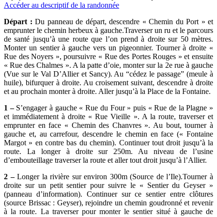
Accéder au descriptif de la randonnée
Départ :
Du panneau de départ, descendre « Chemin du Port » et
emprunter le chemin herbeux à gauche.Traverser un ru et le parcours
de santé jusqu’à une route que l’on prend à droite sur 50 mètres.
Monter un sentier à gauche vers un pigeonnier. Tourner à droite «
Rue des Noyers », poursuivre « Rue des Portes Rouges » et ensuite
« Rue des Chalmes ». A la patte d’oie, monter sur la 2e rue à gauche
(Vue sur le Val D’Allier et Sancy). Au “cédez le passage” (meule à
huile), bifurquer à droite. Au croisement suivant, descendre à droite
et au prochain monter à droite. Aller jusqu’à la Place de la Fontaine.
1 –
S’engager à gauche « Rue du Four » puis « Rue de la Plagne »
et immédiatement à droite « Rue Vieille ». A la route, traverser et
emprunter en face « Chemin des Chanvres ». Au bout, tourner à
gauche et, au carrefour, descendre le chemin en face (« Fontaine
Margot » en contre bas du chemin). Continuer tout droit jusqu’à la
route. La longer à droite sur 250m. Au niveau de l’usine
d’embouteillage traverser la route et aller tout droit jusqu’à l’Allier.
2 –
Longer la rivière sur environ 300m (Source de l’Ile).Tourner à
droite sur un petit sentier pour suivre le « Sentier du Geyser »
(panneau d’information). Continuer sur ce sentier entre clôtures
(source Brissac : Geyser), rejoindre un chemin goudronné et revenir
à la route. La traverser pour monter le sentier situé à gauche de