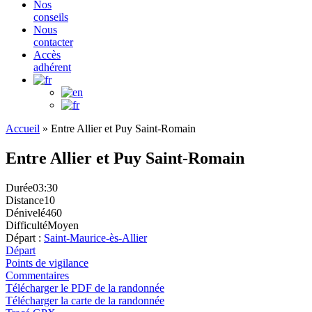
Nos
conseils
Nous
contacter
Accès
adhérent
Accueil
»
Entre Allier et Puy Saint-Romain
Entre Allier et Puy Saint-Romain
Durée
03:30
Distance
10
Dénivelé
460
Difficulté
Moyen
Départ :
Saint-Maurice-ès-Allier
Départ
Points de vigilance
Commentaires
Télécharger le PDF de la randonnée
Télécharger la carte de la randonnée