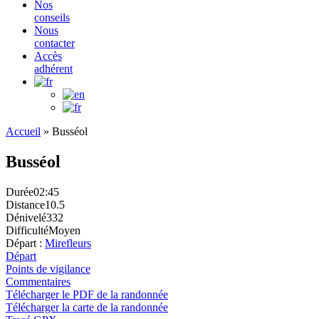
Nos
conseils
Nous
contacter
Accès
adhérent
Accueil
»
Busséol
Busséol
Durée
02:45
Distance
10.5
Dénivelé
332
Difficulté
Moyen
Départ :
Mirefleurs
Départ
Points de vigilance
Commentaires
Télécharger le PDF de la randonnée
Télécharger la carte de la randonnée