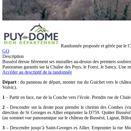
Randonnée proposée et gérée par le
GO
Description
Busséol dresse fièrement ses murailles au-dessus des premiers soubres
Panoramas garantis sur la Chaîne des Puys, le Forez, le Sancy. Une ma
Accéder au descriptif de la randonnée
Départ
: du panneau de départ, monter rue du Guichet vers le château
Volvic).
1
– Partir en face, rue de la Conche vers l’école. Prendre rue de Chale
2
– Descendre sur la droite pour prendre le chemin des Combes (vue sur
direction de St Georges es Allier emprunter la D759. Quitter Busséol p
(au sommet vue panoramique sur le château de Busséol, Lignat, Bill
3
– Descendre jusqu’à Saint-Georges es Allier. Emprunter la rue Montf