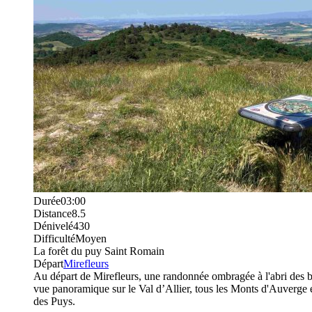
Durée
03:00
Distance
8.5
Dénivelé
430
Difficulté
Moyen
La forêt du puy Saint Romain
Départ
Mirefleurs
Au départ de Mirefleurs, une randonnée ombragée à l'abri des b
vue panoramique sur le Val d’Allier, tous les Monts d'Auverge et
des Puys.