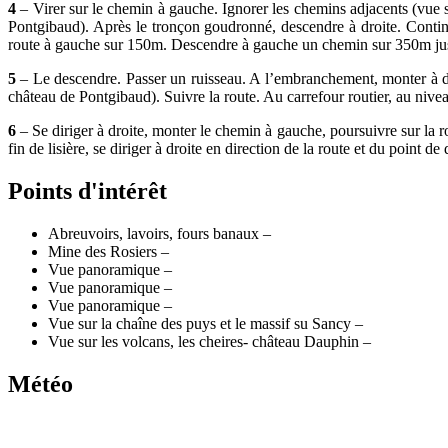
4
– Virer sur le chemin à gauche. Ignorer les chemins adjacents (vue s
Pontgibaud). Après le tronçon goudronné, descendre à droite. Continue
route à gauche sur 150m. Descendre à gauche un chemin sur 350m jusqu
5
– Le descendre. Passer un ruisseau. A l’embranchement, monter à dr
château de Pontgibaud). Suivre la route. Au carrefour routier, au nive
6
– Se diriger à droite, monter le chemin à gauche, poursuivre sur la 
fin de lisière, se diriger à droite en direction de la route et du point de 
Points d'intérêt
Abreuvoirs, lavoirs, fours banaux –
Mine des Rosiers –
Vue panoramique –
Vue panoramique –
Vue panoramique –
Vue sur la chaîne des puys et le massif su Sancy –
Vue sur les volcans, les cheires- château Dauphin –
Météo