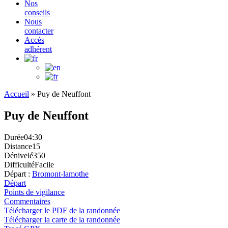
Nos
conseils
Nous
contacter
Accès
adhérent
Accueil
»
Puy de Neuffont
Puy de Neuffont
Durée
04:30
Distance
15
Dénivelé
350
Difficulté
Facile
Départ :
Bromont-lamothe
Départ
Points de vigilance
Commentaires
Télécharger le PDF de la randonnée
Télécharger la carte de la randonnée