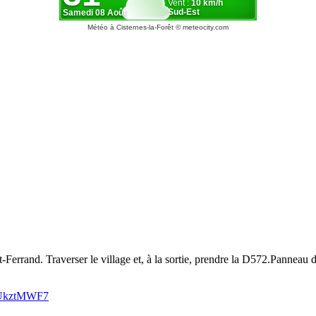
Météo à Cisternes-la-Forêt
© meteocity.com
rand. Traverser le village et, à la sortie, prendre la D572.Panneau de
UUkztMWF7