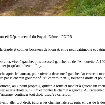
 Conseil Départemental du Puy-de-Dôme – PDIPR
la Garde et collines bocagées de Pionsat, entre petit patrimoine et patri
scalier, virer à gauche, puis encore à gauche rue de l’Amourette. A 150 m
onter jusqu’au milieu du Puy.
che après le hameau, poursuivre la descente à gauche. Au croisement en 
e par le chemin goudronné. Au carrefour en T, tourner à droite et pours
 fourche, au « point propre », quitter la route et monter à gauche un c
ser, aller à droite sur 70 m et monter le chemin à gauche. Au croisement
’antenne, continuer tout droit jusqu’au carrefour.
ant, aller tout droit, ignorer les chemins latéraux puis, en bas de la de