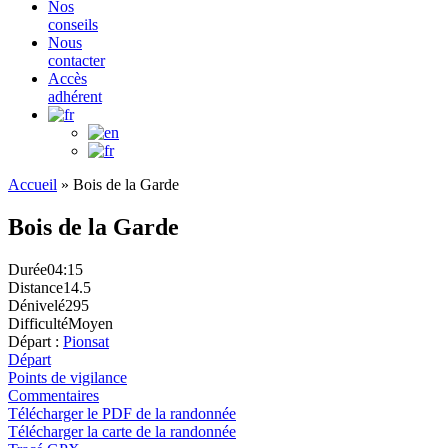
Nos
conseils
Nous
contacter
Accès
adhérent
Accueil
»
Bois de la Garde
Bois de la Garde
Durée
04:15
Distance
14.5
Dénivelé
295
Difficulté
Moyen
Départ :
Pionsat
Départ
Points de vigilance
Commentaires
Télécharger le PDF de la randonnée
Télécharger la carte de la randonnée