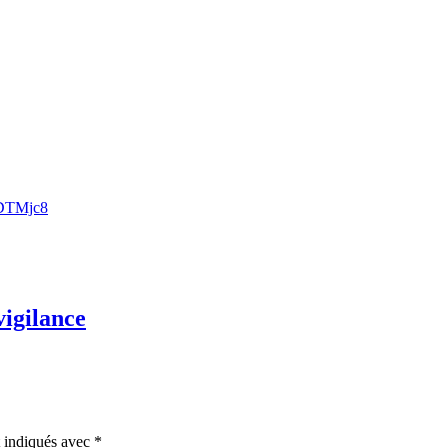
ZDTMjc8
vigilance
t indiqués avec
*