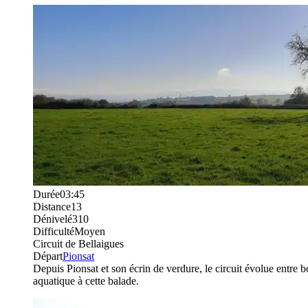
Durée
03:45
Distance
13
Dénivelé
310
Difficulté
Moyen
Circuit de Bellaigues
Départ
Pionsat
Depuis Pionsat et son écrin de verdure, le circuit évolue entre b
aquatique à cette balade.