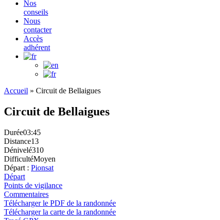
Nos
conseils
Nous
contacter
Accès
adhérent
Accueil
»
Circuit de Bellaigues
Circuit de Bellaigues
Durée
03:45
Distance
13
Dénivelé
310
Difficulté
Moyen
Départ :
Pionsat
Départ
Points de vigilance
Commentaires
Télécharger le PDF de la randonnée
Télécharger la carte de la randonnée