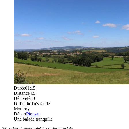
Durée
01:15
Distance
4.5
Dénivelé
80
Difficulté
Très facile
Montroy
Départ
Pionsat
Une balade tranquille
Vous êtes à proximité du point d'intérêt