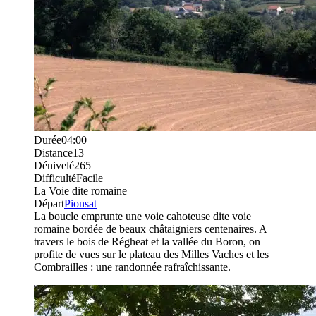
Durée
04:00
Distance
13
Dénivelé
265
Difficulté
Facile
La Voie dite romaine
Départ
Pionsat
La boucle emprunte une voie cahoteuse dite voie
romaine bordée de beaux châtaigniers centenaires. A
travers le bois de Régheat et la vallée du Boron, on
profite de vues sur le plateau des Milles Vaches et les
Combrailles : une randonnée rafraîchissante.