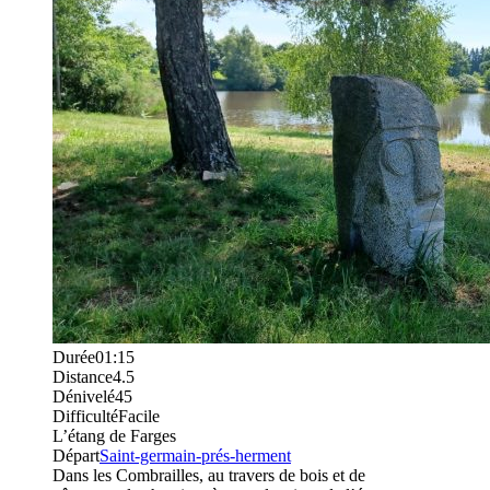
Durée
01:15
Distance
4.5
Dénivelé
45
Difficulté
Facile
L’étang de Farges
Départ
Saint-germain-prés-herment
Dans les Combrailles, au travers de bois et de