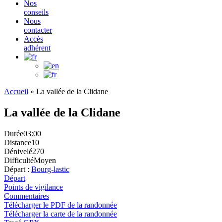
Nos
conseils
Nous
contacter
Accès
adhérent
Accueil
»
La vallée de la Clidane
La vallée de la Clidane
Durée
03:00
Distance
10
Dénivelé
270
Difficulté
Moyen
Départ :
Bourg-lastic
Départ
Points de vigilance
Commentaires
Télécharger le PDF de la randonnée
Télécharger la carte de la randonnée