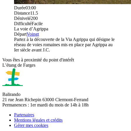
Durée
03:00
Distance
11.5
Dénivelé
200
Difficulté
Facile
La voie d’Agrippa
Départ
Voingt
Partez à la découverte de la Via Agrippa qui désigne le
réseau de voies romaines mis en place par Agrippa au
Ier siècle avant J.C.
Vous êtes à proximité du point d'intérêt
L’étang de Farges
Balirando
21 rue Jean Richepin 63000 Clermont-Ferrand
Permanences : 1er mardi du mois de 14h à 18h
Partenaires
Mentions légales et crédits
Gérer mes cookies