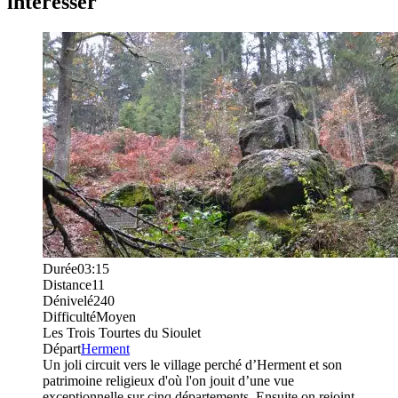
intéresser
Durée
03:15
Distance
11
Dénivelé
240
Difficulté
Moyen
Les Trois Tourtes du Sioulet
Départ
Herment
Un joli circuit vers le village perché d’Herment et son
patrimoine religieux d'où l'on jouit d’une vue
exceptionnelle sur cinq départements. Ensuite on rejoint