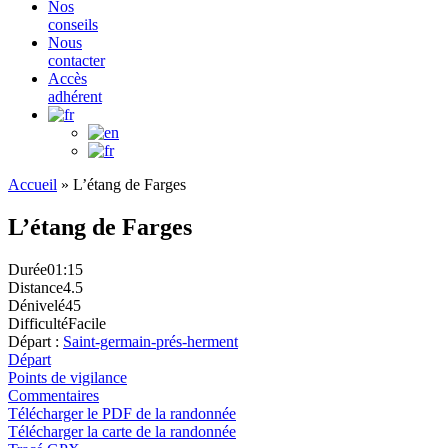
Nos
conseils
Nous
contacter
Accès
adhérent
Accueil
»
L’étang de Farges
L’étang de Farges
Durée
01:15
Distance
4.5
Dénivelé
45
Difficulté
Facile
Départ :
Saint-germain-prés-herment
Départ
Points de vigilance
Commentaires
Télécharger le PDF de la randonnée
Télécharger la carte de la randonnée