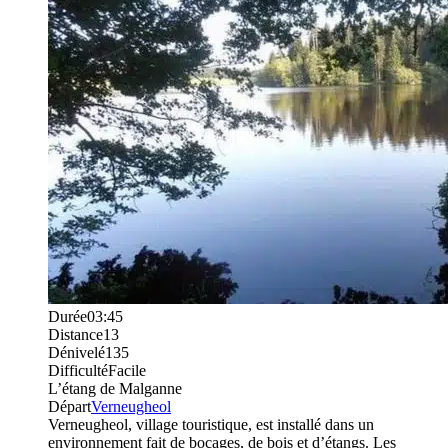
Durée
03:45
Distance
13
Dénivelé
135
Difficulté
Facile
L’étang de Malganne
Départ
Verneugheol
Verneugheol, village touristique, est installé dans un
environnement fait de bocages, de bois et d’étangs. Les