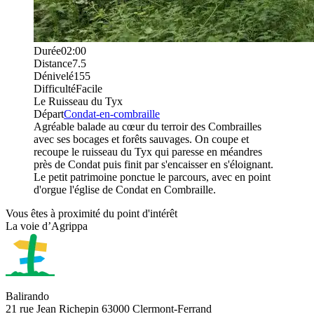
Durée
02:00
Distance
7.5
Dénivelé
155
Difficulté
Facile
Le Ruisseau du Tyx
Départ
Condat-en-combraille
Agréable balade au cœur du terroir des Combrailles
avec ses bocages et forêts sauvages. On coupe et
recoupe le ruisseau du Tyx qui paresse en méandres
près de Condat puis finit par s'encaisser en s'éloignant.
Le petit patrimoine ponctue le parcours, avec en point
d'orgue l'église de Condat en Combraille.
Vous êtes à proximité du point d'intérêt
La voie d’Agrippa
Balirando
21 rue Jean Richepin 63000 Clermont-Ferrand