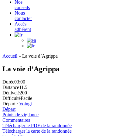
Nos
conseils
Nous
contacter
Accès
adhérent
Accueil
»
La voie d’Agrippa
La voie d’Agrippa
Durée
03:00
Distance
11.5
Dénivelé
200
Difficulté
Facile
Départ :
Voingt
Départ
Points de vigilance
Commentaires
Télécharger le PDF de la randonnée
Télécharger la carte de la randonnée