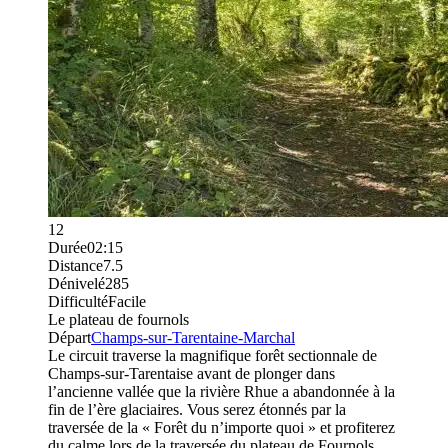
12
Durée
02:15
Distance
7.5
Dénivelé
285
Difficulté
Facile
Le plateau de fournols
Départ
Champs-sur-Tarentaine-Marchal
Le circuit traverse la magnifique forêt sectionnale de
Champs-sur-Tarentaise avant de plonger dans
l’ancienne vallée que la rivière Rhue a abandonnée à la
fin de l’ère glaciaires. Vous serez étonnés par la
traversée de la « Forêt du n’importe quoi » et profiterez
du calme lors de la traversée du plateau de Fournols.