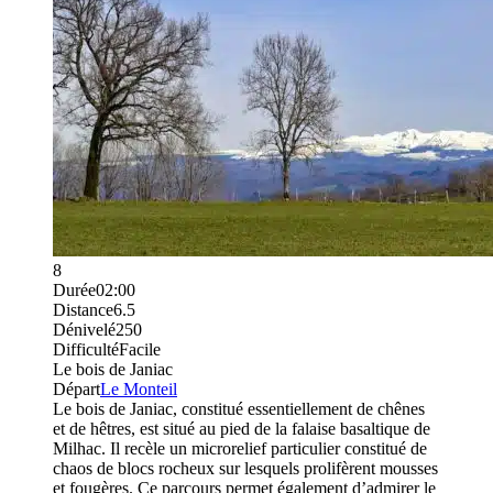
8
Durée
02:00
Distance
6.5
Dénivelé
250
Difficulté
Facile
Le bois de Janiac
Départ
Le Monteil
Le bois de Janiac, constitué essentiellement de chênes
et de hêtres, est situé au pied de la falaise basaltique de
Milhac. Il recèle un microrelief particulier constitué de
chaos de blocs rocheux sur lesquels prolifèrent mousses
et fougères. Ce parcours permet également d’admirer le