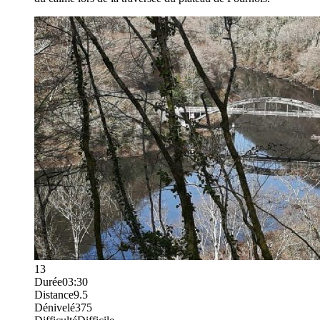
13
Durée
03:30
Distance
9.5
Dénivelé
375