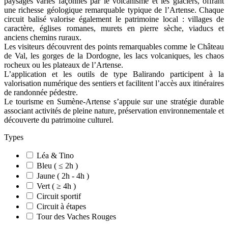
paysages variés façonnés par le volcanisme et les glaciers, offrant
une richesse géologique remarquable typique de l’Artense. Chaque
circuit balisé valorise également le patrimoine local : villages de
caractère, églises romanes, murets en pierre sèche, viaducs et
anciens chemins ruraux.
Les visiteurs découvrent des points remarquables comme le Château
de Val, les gorges de la Dordogne, les lacs volcaniques, les chaos
rocheux ou les plateaux de l’Artense.
L’application et les outils de type Balirando participent à la
valorisation numérique des sentiers et facilitent l’accès aux itinéraires
de randonnée pédestre.
Le tourisme en Sumène-Artense s’appuie sur une stratégie durable
associant activités de pleine nature, préservation environnementale et
découverte du patrimoine culturel.
Types
Léa & Tino
Bleu ( ≤ 2h )
Jaune ( 2h - 4h )
Vert ( ≥ 4h )
Circuit sportif
Circuit à étapes
Tour des Vaches Rouges