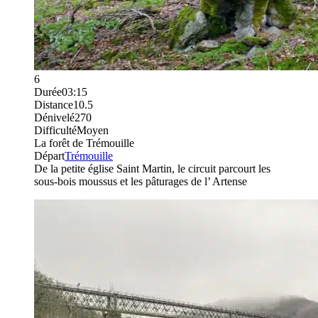
6
Durée
03:15
Distance
10.5
Dénivelé
270
Difficulté
Moyen
La forêt de Trémouille
Départ
Trémouille
De la petite église Saint Martin, le circuit parcourt les
sous-bois moussus et les pâturages de l’ Artense