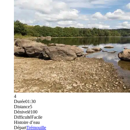
4
Durée
01:30
Distance
5
Dénivelé
100
Difficulté
Facile
Histoire d’eau
Départ
Trémouille