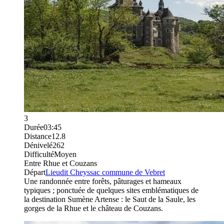
3
Durée
03:45
Distance
12.8
Dénivelé
262
Difficulté
Moyen
Entre Rhue et Couzans
Départ
Lieudit Cheyssac commune de Vebret
Une randonnée entre forêts, pâturages et hameaux
typiques ; ponctuée de quelques sites emblématiques de
la destination Sumène Artense : le Saut de la Saule, les
gorges de la Rhue et le château de Couzans.