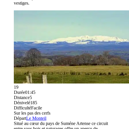
vestiges.
19
Durée
01:45
Distance
5
Dénivelé
185
Difficulté
Facile
Sur les pas des cerfs
Départ
Le Monteil
Situé au cœur du pays de Suméne Artense ce circuit
entre sous bois et paturages offre un aperçu de