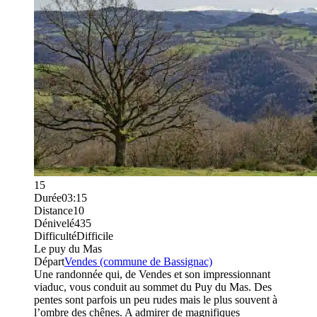
15
Durée
03:15
Distance
10
Dénivelé
435
Difficulté
Difficile
Le puy du Mas
Départ
Vendes (commune de Bassignac)
​​Une randonnée qui, de Vendes et son impressionnant
viaduc, vous conduit au sommet du Puy du Mas. Des
pentes sont parfois un peu rudes mais le plus souvent à
l’ombre des chênes. A admirer de magnifiques