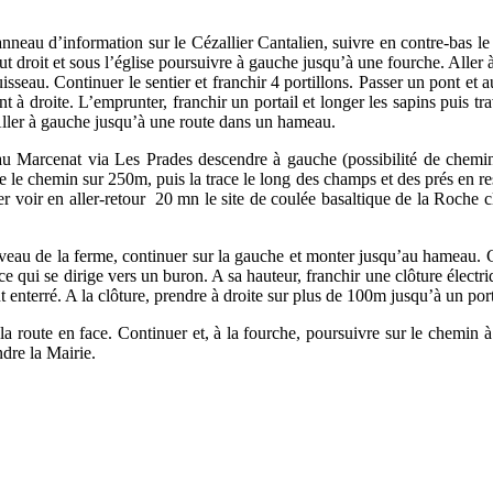
neau d’information sur le Cézallier Cantalien, suivre en contre-bas le 
 tout droit et sous l’église poursuivre à gauche jusqu’à une fourche. Alle
isseau. Continuer le sentier et franchir 4 portillons. Passer un pont et
à droite. L’emprunter, franchir un portail et longer les sapins puis trav
ller à gauche jusqu’à une route dans un hameau.
 Marcenat via Les Prades descendre à gauche (possibilité de cheminer
 le chemin sur 250m, puis la trace le long des champs et des prés en re
ller voir en aller-retour 20 mn le site de coulée basaltique de la Roche 
iveau de la ferme, continuer sur la gauche et monter jusqu’au hameau. C
ace qui se dirige vers un buron. A sa hauteur, franchir une clôture électr
t enterré. A la clôture, prendre à droite sur plus de 100m jusqu’à un port
la route en face. Continuer et, à la fourche, poursuivre sur le chemin 
ndre la Mairie.