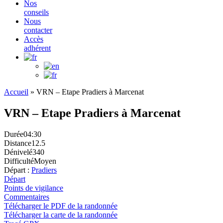
Nos
conseils
Nous
contacter
Accès
adhérent
Accueil
»
VRN – Etape Pradiers à Marcenat
VRN – Etape Pradiers à Marcenat
Durée
04:30
Distance
12.5
Dénivelé
340
Difficulté
Moyen
Départ :
Pradiers
Départ
Points de vigilance
Commentaires
Télécharger le PDF de la randonnée
Télécharger la carte de la randonnée