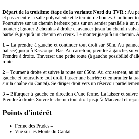
Départ de la troisième étape de la variante Nord du TVR :
Au pan
et passer entre la salle polyvalente et le terrain de boules. Continuer
Poursuivre sur un chemin herbeux puis sur un sentier parallèle à un ru
monter ; ignorer 2 chemins à droite et avancer jusqu’au chemin suivant 
barbelés jusqu’à un chemin en creux. Le monter jusqu’à un chemin. A
1 –
La prendre à gauche et continuer tout droit sur 50m. Au panneau
balisée) jusqu’à Rascoupet Bas. Au carrefour, prendre à gauche, suivre
Prendre à droite. Traverser une petite route (à gauche possibilité d’a
route.
2 –
Tourner à droite et suivre la route sur 850m. Au croisement, au n
gauche et poursuivre tout droit. Passer une barrière et emprunter la tr
sur la chaîne du Cantal). Se diriger droit vers un réservoir partiellemen
3 –
Bifurquer à gauche en direction d’une ferme. La laisser et suivre 
Prendre à droite. Suivre le chemin tout droit jusqu’à Marcenat et rejoi
Points d'intérêt
Ferme des Prades –
Vue sur les Monts du Cantal –