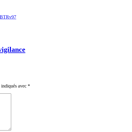
xJBTRv97
vigilance
t indiqués avec
*