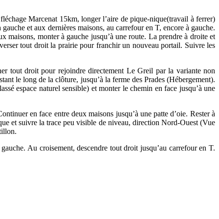
fléchage Marcenat 15km, longer l’aire de pique-nique(travail à ferrer)
r à gauche et aux dernières maisons, au carrefour en T, encore à gauche.
 aux maisons, monter à gauche jusqu’à une route. La prendre à droite et
erser tout droit la prairie pour franchir un nouveau portail. Suivre les
 tout droit pour rejoindre directement Le Greil par la variante non
stant le long de la clôture, jusqu’à la ferme des Prades (Hébergement).
classé espace naturel sensible) et monter le chemin en face jusqu’à une
ontinuer en face entre deux maisons jusqu’à une patte d’oie. Rester à
ique et suivre la trace peu visible de niveau, direction Nord-Ouest (Vue
illon.
à gauche. Au croisement, descendre tout droit jusqu’au carrefour en T.