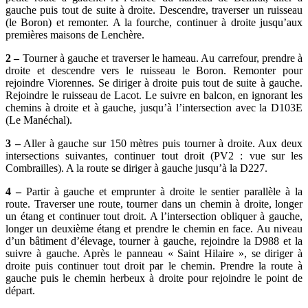
gauche puis tout de suite à droite. Descendre, traverser un ruisseau
(le Boron) et remonter. A la fourche, continuer à droite jusqu’aux
premières maisons de Lenchère.
2 –
Tourner à gauche et traverser le hameau. Au carrefour, prendre à
droite et descendre vers le ruisseau le Boron. Remonter pour
rejoindre Viorennes. Se diriger à droite puis tout de suite à gauche.
Rejoindre le ruisseau de Lacot. Le suivre en balcon, en ignorant les
chemins à droite et à gauche, jusqu’à l’intersection avec la D103E
(Le Manéchal).
3 –
Aller à gauche sur 150 mètres puis tourner à droite. Aux deux
intersections suivantes, continuer tout droit (PV2 : vue sur les
Combrailles). A la route se diriger à gauche jusqu’à la D227.
4 –
Partir à gauche et emprunter à droite le sentier parallèle à la
route. Traverser une route, tourner dans un chemin à droite, longer
un étang et continuer tout droit. A l’intersection obliquer à gauche,
longer un deuxième étang et prendre le chemin en face. Au niveau
d’un bâtiment d’élevage, tourner à gauche, rejoindre la D988 et la
suivre à gauche. Après le panneau « Saint Hilaire », se diriger à
droite puis continuer tout droit par le chemin. Prendre la route à
gauche puis le chemin herbeux à droite pour rejoindre le point de
départ.