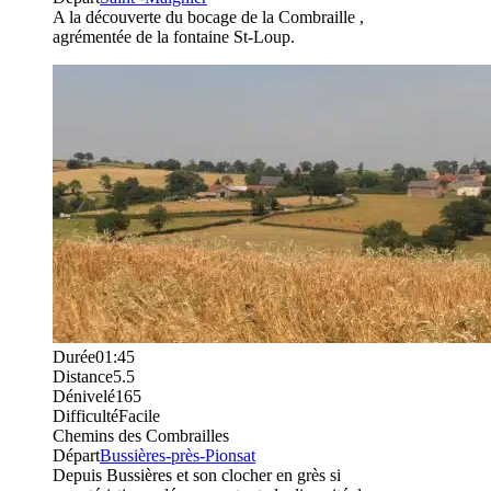
A la découverte du bocage de la Combraille ,
agrémentée de la fontaine St-Loup.
Durée
01:45
Distance
5.5
Dénivelé
165
Difficulté
Facile
Chemins des Combrailles
Départ
Bussières-près-Pionsat
Depuis Bussières et son clocher en grès si