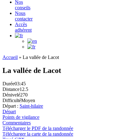
Nos
conseils
Nous
contacter
Accès
adhérent
Accueil
»
La vallée de Lacot
La vallée de Lacot
Durée
03:45
Distance
12.5
Dénivelé
270
Difficulté
Moyen
Départ :
Saint-hilaire
Départ
Points de vigilance
Commentaires
Télécharger le PDF de la randonnée
Télécharger la carte de la randonnée