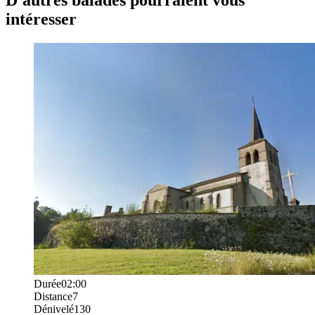
intéresser
Durée
02:00
Distance
7
Dénivelé
130