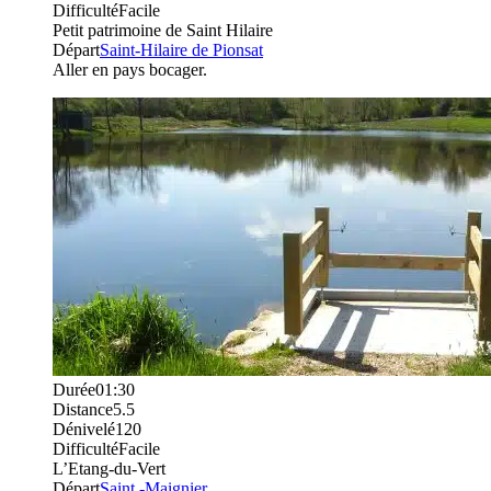
Difficulté
Facile
Petit patrimoine de Saint Hilaire
Départ
Saint-Hilaire de Pionsat
Aller en pays bocager.
Durée
01:30
Distance
5.5
Dénivelé
120
Difficulté
Facile
L’Etang-du-Vert
Départ
Saint -Maignier