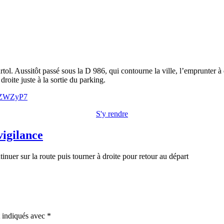
l. Aussitôt passé sous la D 986, qui contourne la ville, l’emprunter à d
roite juste à la sortie du parking.
CkZWZyP7
S'y rendre
vigilance
nuer sur la route puis tourner à droite pour retour au départ
t indiqués avec
*