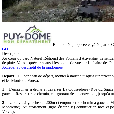
Randonnée proposée et gérée par le
GO
Description
Au cœur du parc Naturel Régional des Volcans d'Auvergne, ce sentier v
de pluie. Vous apprécierez aussi les points de vue sur la chaîne des P
Accéder au descriptif de la randonnée
Départ :
Du panneau de départ, monter à gauche jusqu’à l’intersectio
et les Monts du Forez).
1 –
L’emprunter à droite et traverser La Coussedière (Rue du Sauzet p
gauche. Rester sur ce chemin, en ignorant des intersections, jusqu’à un
2 –
La suivre à gauche sur 200m et emprunter le chemin à gauche. Mont
Madeleine). Au croisement (ligne électrique) continuer en face et 
Volvic).