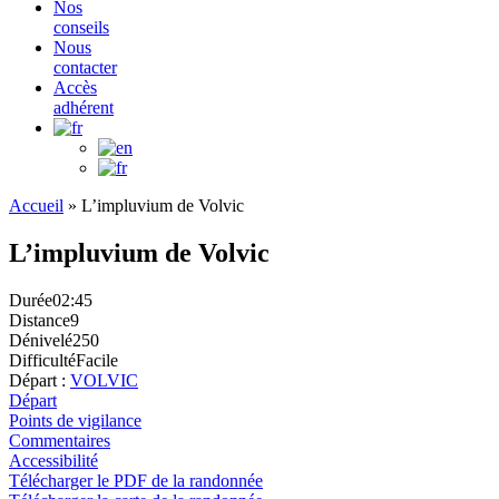
Nos
conseils
Nous
contacter
Accès
adhérent
Accueil
»
L’impluvium de Volvic
L’impluvium de Volvic
Durée
02:45
Distance
9
Dénivelé
250
Difficulté
Facile
Départ :
VOLVIC
Départ
Points de vigilance
Commentaires
Accessibilité
Télécharger le PDF de la randonnée