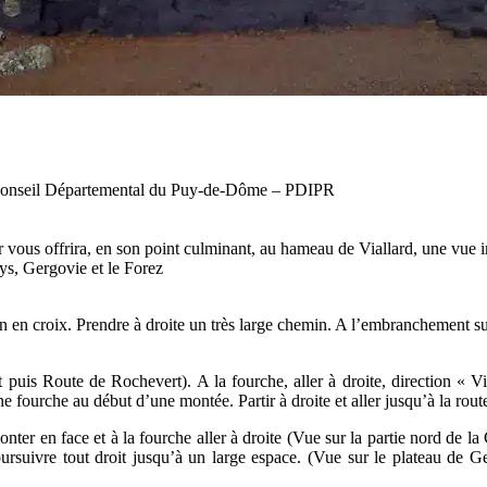
 Conseil Départemental du Puy-de-Dôme – PDIPR
ous offrira, en son point culminant, au hameau de Viallard, une vue im
uys, Gergovie et le Forez
n en croix. Prendre à droite un très large chemin. A l’embranchement s
uis Route de Rochevert). A la fourche, aller à droite, direction « Via
e fourche au début d’une montée. Partir à droite et aller jusqu’à la rout
er en face et à la fourche aller à droite (Vue sur la partie nord de la
poursuivre tout droit jusqu’à un large espace. (Vue sur le plateau de