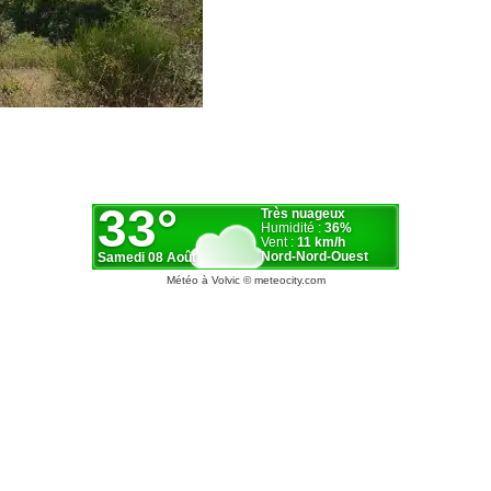
Météo à Volvic
© meteocity.com