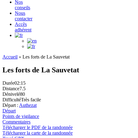
Nos
conseils
Nous
contacter
Accès
adhérent
Accueil
»
Les forts de La Sauvetat
Les forts de La Sauvetat
Durée
02:15
Distance
7.5
Dénivelé
80
Difficulté
Très facile
Départ :
Authezat
Départ
Points de vigilance
Commentaires
Télécharger le PDF de la randonnée
Télécharger la carte de la randonnée