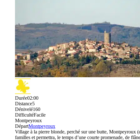
Durée
02:00
Distance
5
Dénivelé
160
Difficulté
Facile
Montpeyroux
Départ
Montpeyroux
Village à la pierre blonde, perché sur une butte, Montpeyroux (
familles et permettra, le temps d’une courte promenade, de flâner