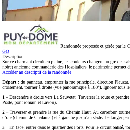
Randonnée proposée et gérée par le
GO
Description
Sur ce charmant circuit en plaine, les couleurs changent au gré des sai
noire) ancienne commanderie des Hospitaliers, le patrimoine permet d
Accéder au descriptif de la randonnée
D
épart :
du panneau, emprunter la rue principale, direction Plauzat. 
croisement, tourner à droite (vue panoramique à 180°). Ignorer tous l
1 –
Descendre à droite vers La Sauvetat. Traverser la route et prendre 
Poste, pont romain et Lavoir).
2 –
Traverser et prendre la rue du Chemin Haut. Au carrefour, tourner à
d’oie (chemin de Chalaniat) et à gauche jusqu’au stade. Le longer par 
3 –
En face, entrer dans le quartier des Forts. Pour le circuit balisé, t