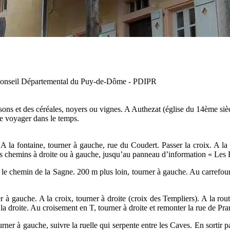
 Conseil Départemental du Puy-de-Dôme - PDIPR
sons et des céréales, noyers ou vignes. A Authezat (église du 14ème sièc
e voyager dans le temps.
A la fontaine, tourner à gauche, rue du Coudert. Passer la croix. A la
es chemins à droite ou à gauche, jusqu’au panneau d’information « Les 
le chemin de la Sagne. 200 m plus loin, tourner à gauche. Au carrefour,
 gauche. A la croix, tourner à droite (croix des Templiers). A la route 
la droite. Au croisement en T, tourner à droite et remonter la rue de Pr
ourner à gauche, suivre la ruelle qui serpente entre les Caves. En sortir 