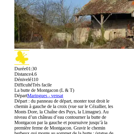
Durée
01:30
Distance
4.6
Dénivelé
110
Difficulté
Très facile
La butte de Montgacon (L & T)
Départ
Maringues - vensat
Départ : du panneau de départ, monter tout droit le
chemin à gauche de la croix (vue sur le Cézallier, les
Monts Dore, la Chaîne des Puys, la Limagne). Au
niveau d’un château d’eau contourner la butte de
Montgacon par la gauche et poursuivre jusqu’à la
première ferme de Montgacon. Gravir le chemin
herbeux qui monte au sommet de la butte : (statue de