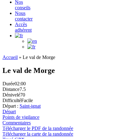
Nos
conseils
Nous
contacter
Accès
adhérent
Accueil
»
Le val de Morge
Le val de Morge
Durée
02:00
Distance
7.5
Dénivelé
70
Difficulté
Facile
Départ :
Saint-ignat
Départ
Points de vigilance
Commentaires
Télécharger le PDF de la randonnée
Télécharger la carte de la randonnée