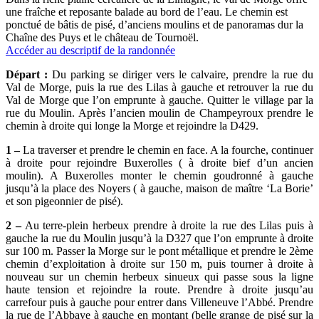
une fraîche et reposante balade au bord de l’eau. Le chemin est
ponctué de bâtis de pisé, d’anciens moulins et de panoramas dur la
Chaîne des Puys et le château de Tournoël.
Accéder au descriptif de la randonnée
Départ :
Du parking se diriger vers le calvaire, prendre la rue du
Val de Morge, puis la rue des Lilas à gauche et retrouver la rue du
Val de Morge que l’on emprunte à gauche. Quitter le village par la
rue du Moulin. Après l’ancien moulin de Champeyroux prendre le
chemin à droite qui longe la Morge et rejoindre la D429.
1 –
La traverser et prendre le chemin en face. A la fourche, continuer
à droite pour rejoindre Buxerolles ( à droite bief d’un ancien
moulin). A Buxerolles monter le chemin goudronné à gauche
jusqu’à la place des Noyers ( à gauche, maison de maître ‘La Borie’
et son pigeonnier de pisé).
2 –
Au terre-plein herbeux prendre à droite la rue des Lilas puis à
gauche la rue du Moulin jusqu’à la D327 que l’on emprunte à droite
sur 100 m. Passer la Morge sur le pont métallique et prendre le 2ème
chemin d’exploitation à droite sur 150 m, puis tourner à droite à
nouveau sur un chemin herbeux sinueux qui passe sous la ligne
haute tension et rejoindre la route. Prendre à droite jusqu’au
carrefour puis à gauche pour entrer dans Villeneuve l’Abbé. Prendre
la rue de l’Abbaye à gauche en montant (belle grange de pisé sur la