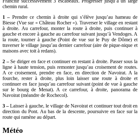
Franchir successivement 3 escabeaux. Progresser jusqu’à un large
chemin rural.
1 –
Prendre ce chemin à droite qui s’élève jusqu’au hameau de
Biesse (Vue sur « Château Rocher »). Traverser le village en restant
à droite. Au carrefour, monter la route à droite, puis continuer à
gauche et encore à gauche au carrefour suivant jusqu’à Vendoges. A
la route, tourner à gauche (Point de vue sur le Puy de Dôme) et
traverser le village jusqu’au dernier carrefour (aire de pique-nique et
maisons avec toit à redans).
2 –
Se diriger en face et continuer en restant à droite. Passer sous la
ligne à haute tension, puis remonter jusqu’au croisement de routes.
A ce croisement, prendre en face, en direction de Navoirat. A la
fourche, rester à droite, plus loin laisser une route à droite et
continuer en face jusqu’au carrefour suivant (point de vue à gauche
sur le bourg de Menat). A ce carrefour, à droite, panorama de
Navoirat (méandre de Rochecol).
3 –
Laisser à gauche, le village de Navoirat et continuer tout droit en
direction du Pont. Au bas de la descente, poursuivre en face sur la
route qui ramène au départ.
Météo