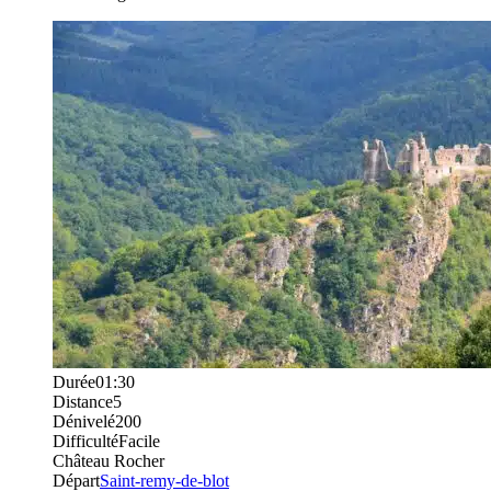
Durée
01:30
Distance
5
Dénivelé
200
Difficulté
Facile
Château Rocher
Départ
Saint-remy-de-blot