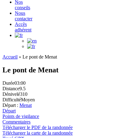
Nos
conseils
Nous
contacter
Accès
adhérent
Accueil
»
Le pont de Menat
Le pont de Menat
Durée
03:00
Distance
9.5
Dénivelé
310
Difficulté
Moyen
Départ :
Menat
Départ
Points de vigilance
Commentaires
Télécharger le PDF de la randonnée
Télécharger la carte de la randonnée