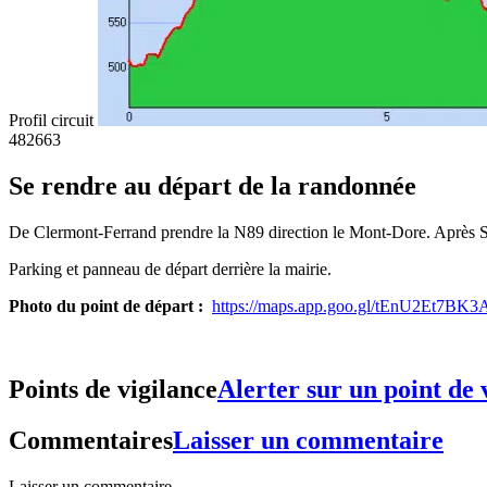
Profil circuit
482
663
Se rendre au départ de la randonnée
De Clermont-Ferrand prendre la N89 direction le Mont-Dore. Après S
Parking et panneau de départ derrière la mairie.
Photo du point de départ :
https://maps.app.goo.gl/tEnU2Et7BK
Points de vigilance
Alerter sur un point de 
Commentaires
Laisser un commentaire
Laisser un commentaire