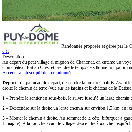
Randonnée proposée et gérée par le
GO
Description
Au départ du petit village si mignon de Chanonat, on entame un voyage 
d'un château fort au Crest et prendre le temps de sillonner un patrimoi
Accéder au descriptif de la randonnée
Départ
: du panneau de départ, descendre la rue du Chabris. Avant le
droite le chemin de terre (vue sur les jardins et le château de la Bati
1
– Prendre le sentier en sous-bois, le suivre jusqu’à un large chemin e
2
– Descendre sur la droite un large chemin sur environ 1,5 km, en ign
3
– Monter le chemin à droite. Au sommet de la côte, bifurquer à gauch
Limagne). A la fourche avant le village, descendre à gauche jusqu’à l’