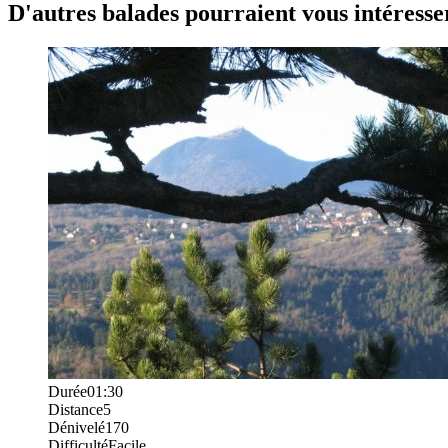
D'autres balades pourraient vous intéresse
Durée
01:30
Distance
5
Dénivelé
170
Difficulté
Facile