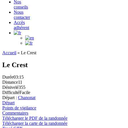
Nos
conseils
Nous
contacter
Accès
adhérent
Accueil
»
Le Crest
Le Crest
Durée
03:15
Distance
11
Dénivelé
355
Difficulté
Facile
Départ :
Chanonat
Départ
Points de vigilance
Commentaires
Télécharger le PDF de la randonnée
Télécharger la carte de la randonnée