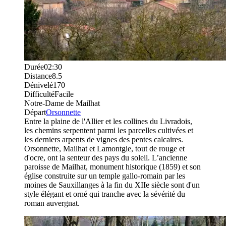
Durée
02:30
Distance
8.5
Dénivelé
170
Difficulté
Facile
Notre-Dame de Mailhat
Départ
Orsonnette
Entre la plaine de l'Allier et les collines du Livradois,
les chemins serpentent parmi les parcelles cultivées et
les derniers arpents de vignes des pentes calcaires.
Orsonnette, Mailhat et Lamontgie, tout de rouge et
d'ocre, ont la senteur des pays du soleil. L’ancienne
paroisse de Mailhat, monument historique (1859) et son
église construite sur un temple gallo-romain par les
moines de Sauxillanges à la fin du XIIe siècle sont d'un
style élégant et orné qui tranche avec la sévérité du
roman auvergnat.