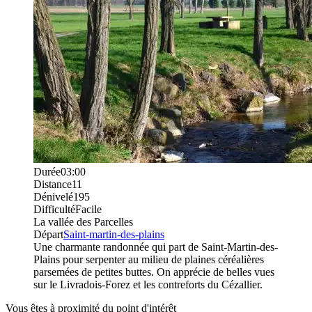
Durée
03:00
Distance
11
Dénivelé
195
Difficulté
Facile
La vallée des Parcelles
Départ
Saint-martin-des-plains
Une charmante randonnée qui part de Saint-Martin-des-
Plains pour serpenter au milieu de plaines céréalières
parsemées de petites buttes. On apprécie de belles vues
sur le Livradois-Forez et les contreforts du Cézallier.
Vous êtes à proximité du point d'intérêt