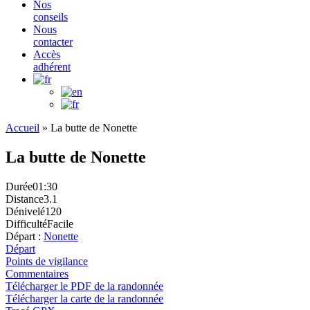
Nos
conseils
Nous
contacter
Accès
adhérent
Accueil
»
La butte de Nonette
La butte de Nonette
Durée
01:30
Distance
3.1
Dénivelé
120
Difficulté
Facile
Départ :
Nonette
Départ
Points de vigilance
Commentaires
Télécharger le PDF de la randonnée
Télécharger la carte de la randonnée