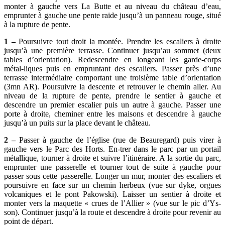
monter à gauche vers La Butte et au niveau du château d’eau,
emprunter à gauche une pente raide jusqu’à un panneau rouge, situé
à la rupture de pente.
1 –
Poursuivre tout droit la montée. Prendre les escaliers à droite
jusqu’à une première terrasse. Continuer jusqu’au sommet (deux
tables d’orientation). Redescendre en longeant les garde-corps
métal-liques puis en empruntant des escaliers. Passer près d’une
terrasse intermédiaire comportant une troisième table d’orientation
(3mn AR). Poursuivre la descente et retrouver le chemin aller. Au
niveau de la rupture de pente, prendre le sentier à gauche et
descendre un premier escalier puis un autre à gauche. Passer une
porte à droite, cheminer entre les maisons et descendre à gauche
jusqu’à un puits sur la place devant le château.
2 –
Passer à gauche de l’église (rue de Beauregard) puis virer à
gauche vers le Parc des Horts. En-trer dans le parc par un portail
métallique, tourner à droite et suivre l’itinéraire. A la sortie du parc,
emprunter une passerelle et tourner tout de suite à gauche pour
passer sous cette passerelle. Longer un mur, monter des escaliers et
poursuivre en face sur un chemin herbeux (vue sur dyke, orgues
volcaniques et le pont Pakowski). Laisser un sentier à droite et
monter vers la maquette « crues de l’Allier » (vue sur le pic d’Ys-
son). Continuer jusqu’à la route et descendre à droite pour revenir au
point de départ.