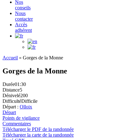
Nos
conseils
Nous
contacter
Accès
adhérent
Accueil
»
Gorges de la Monne
Gorges de la Monne
Durée
01:30
Distance
5
Dénivelé
200
Difficulté
Difficile
Départ :
Olloix
Départ
Points de vigilance
Commentaires
Télécharger le PDF de la randonnée
Télécharger la carte de la randonnée