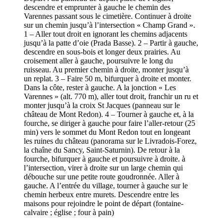
descendre et emprunter à gauche le chemin des
Varennes passant sous le cimetière. Continuer à droite
sur un chemin jusqu’à l’intersection « Champ Grand ».
1 – Aller tout droit en ignorant les chemins adjacents
jusqu’à la patte d’oie (Prada Basse). 2 – Partir à gauche,
descendre en sous-bois et longer deux prairies. Au
croisement aller à gauche, poursuivre le long du
ruisseau. Au premier chemin à droite, monter jusqu’à
un replat. 3 – Faire 50 m, bifurquer à droite et monter.
Dans la côte, rester à gauche. A la jonction « Les
Varennes » (alt. 770 m), aller tout droit, franchir un ru et
monter jusqu’à la croix St Jacques (panneau sur le
château de Mont Redon). 4 – Tourner à gauche et, à la
fourche, se diriger à gauche pour faire l’aller-retour (25
min) vers le sommet du Mont Redon tout en longeant
les ruines du château (panorama sur le Livradois-Forez,
la chaîne du Sancy, Saint-Saturnin). De retour à la
fourche, bifurquer à gauche et poursuivre à droite. à
l’intersection, virer à droite sur un large chemin qui
débouche sur une petite route goudronnée. Aller à
gauche. A l’entrée du village, tourner à gauche sur le
chemin herbeux entre murets. Descendre entre les
maisons pour rejoindre le point de départ (fontaine-
calvaire ; église ; four à pain)