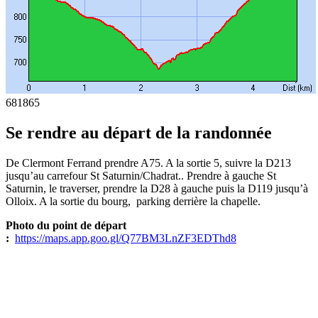
681
865
Se rendre au départ de la randonnée
De Clermont Ferrand prendre A75. A la sortie 5, suivre la D213
jusqu’au carrefour St Saturnin/Chadrat.. Prendre à gauche St
Saturnin, le traverser, prendre la D28 à gauche puis la D119 jusqu’à
Olloix. A la sortie du bourg, parking derrière la chapelle.
Photo du point de départ
:
https://maps.app.goo.gl/Q77BM3LnZF3EDThd8