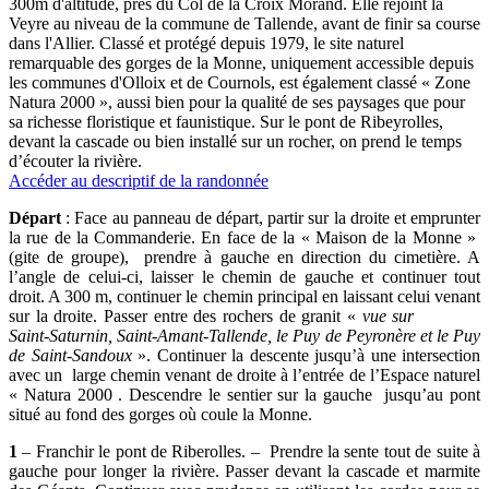
300m d'altitude, près du Col de la Croix Morand. Elle rejoint la
Veyre au niveau de la commune de Tallende, avant de finir sa course
dans l'Allier. Classé et protégé depuis 1979, le site naturel
remarquable des gorges de la Monne, uniquement accessible depuis
les communes d'Olloix et de Cournols, est également classé « Zone
Natura 2000 », aussi bien pour la qualité de ses paysages que pour
sa richesse floristique et faunistique. Sur le pont de Ribeyrolles,
devant la cascade ou bien installé sur un rocher, on prend le temps
d’écouter la rivière.
Accéder au descriptif de la randonnée
Départ
: Face au panneau de départ, partir sur la droite et emprunter
la rue de la Commanderie. En face de la « Maison de la Monne »
(gite de groupe), prendre à gauche en direction du cimetière. A
l’angle de celui-ci, laisser le chemin de gauche et continuer tout
droit. A 300 m, continuer le chemin principal en laissant celui venant
sur la droite. Passer entre des rochers de granit «
vue sur
Saint-Saturnin, Saint-Amant-Tallende, le Puy de Peyronère et le Puy
de Saint-Sandoux
». Continuer la descente jusqu’à une intersection
avec un large chemin venant de droite à l’entrée de l’Espace naturel
« Natura 2000 . Descendre le sentier sur la gauche jusqu’au pont
situé au fond des gorges où coule la Monne.
1
– Franchir le pont de Riberolles. – Prendre la sente tout de suite à
gauche pour longer la rivière. Passer devant la cascade et marmite