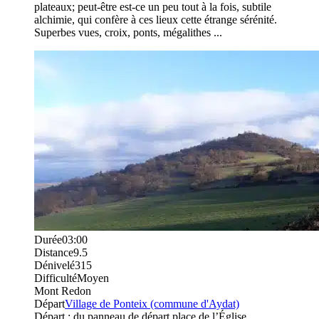
plateaux; peut-être est-ce un peu tout à la fois, subtile
alchimie, qui confère à ces lieux cette étrange sérénité.
Superbes vues, croix, ponts, mégalithes ...
Durée
03:00
Distance
9.5
Dénivelé
315
Difficulté
Moyen
Mont Redon
Départ
Village de Ponteix (commune d'Aydat)
Départ : du panneau de départ place de l’Église,