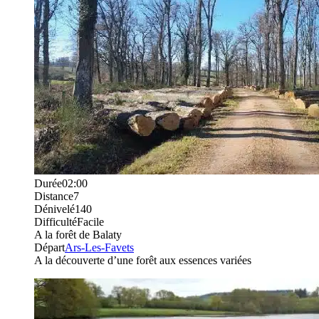
Durée
02:00
Distance
7
Dénivelé
140
Difficulté
Facile
A la forêt de Balaty
Départ
Ars-Les-Favets
A la découverte d’une forêt aux essences variées