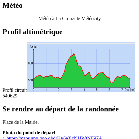
Météo
Météo à La Crouzille
Météocity
Profil altimétrique
Profil circuit
540
629
Se rendre au départ de la randonnée
Place de la Mairie.
Photo du point de départ
:
https://maps.app.goo.gl/drKy6aXzNHWtNF97A