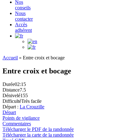
Nos
conseils
Nous
contacter
Accès
adhérent
Accueil
»
Entre croix et bocage
Entre croix et bocage
Durée
02:15
Distance
7.5
Dénivelé
155
Difficulté
Très facile
Départ :
La Crouzille
Départ
Points de vigilance
Commentaires
Télécharger le PDF de la randonnée
Télécharger la carte de la randonnée