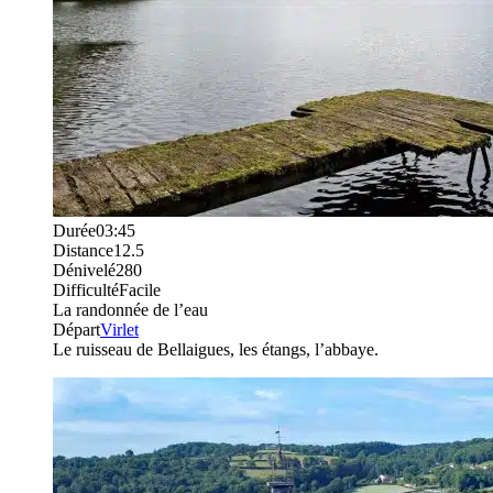
Durée
03:45
Distance
12.5
Dénivelé
280
Difficulté
Facile
La randonnée de l’eau
Départ
Virlet
Le ruisseau de Bellaigues, les étangs, l’abbaye.