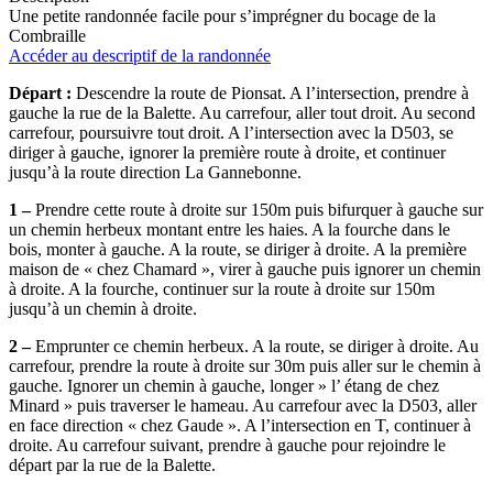
Une petite randonnée facile pour s’imprégner du bocage de la
Combraille
Accéder au descriptif de la randonnée
Départ :
Descendre la route de Pionsat. A l’intersection, prendre à
gauche la rue de la Balette. Au carrefour, aller tout droit. Au second
carrefour, poursuivre tout droit. A l’intersection avec la D503, se
diriger à gauche, ignorer la première route à droite, et continuer
jusqu’à la route direction La Gannebonne.
1 –
Prendre cette route à droite sur 150m puis bifurquer à gauche sur
un chemin herbeux montant entre les haies. A la fourche dans le
bois, monter à gauche. A la route, se diriger à droite. A la première
maison de « chez Chamard », virer à gauche puis ignorer un chemin
à droite. A la fourche, continuer sur la route à droite sur 150m
jusqu’à un chemin à droite.
2 –
Emprunter ce chemin herbeux. A la route, se diriger à droite. Au
carrefour, prendre la route à droite sur 30m puis aller sur le chemin à
gauche. Ignorer un chemin à gauche, longer » l’ étang de chez
Minard » puis traverser le hameau. Au carrefour avec la D503, aller
en face direction « chez Gaude ». A l’intersection en T, continuer à
droite. Au carrefour suivant, prendre à gauche pour rejoindre le
départ par la rue de la Balette.