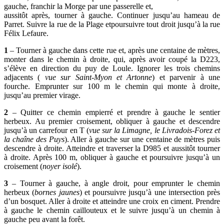
gauche, franchir la Morge par une passerelle et,
aussitôt après, tourner à gauche. Continuer jusqu’au hameau de
Parret. Suivre la rue de la Plage etpoursuivre tout droit jusqu’à la rue
Félix Lefaure.
1
– Tourner à gauche dans cette rue et, après une centaine de mètres,
monter dans le chemin à droite, qui, après avoir coupé la D223,
s’élève en direction du puy de Loule. Ignorer les trois chemins
adjacents (
vue sur Saint-Myon et Artonne
) et parvenir à une
fourche. Emprunter sur 100 m le chemin qui monte à droite,
jusqu’au premier virage.
2
– Quitter ce chemin empierré et prendre à gauche le sentier
herbeux. Au premier croisement, obliquer à gauche et descendre
jusqu’à un carrefour en T (
vue sur la Limagne, le Livradois-Forez et
la chaîne des Puys
). Aller à gauche sur une centaine de mètres puis
descendre à droite. Atteindre et traverser la D985 et aussitôt tourner
à droite. Après 100 m, obliquer à gauche et poursuivre jusqu’à un
croisement (
noyer isolé
).
3
– Tourner à gauche, à angle droit, pour emprunter le chemin
herbeux (
bornes jaunes
) et poursuivre jusqu’à une intersection près
d’un bosquet. Aller à droite et atteindre une croix en ciment. Prendre
à gauche le chemin caillouteux et le suivre jusqu’à un chemin à
gauche peu avant la forêt.