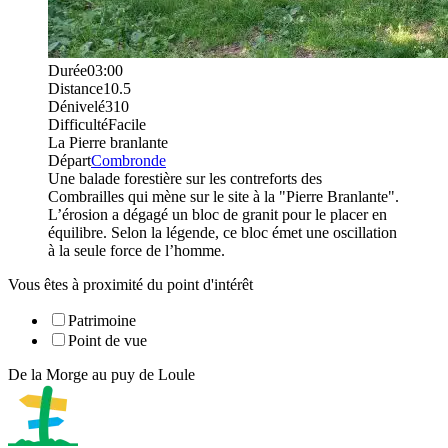
Durée
03:00
Distance
10.5
Dénivelé
310
Difficulté
Facile
La Pierre branlante
Départ
Combronde
Une balade forestière sur les contreforts des
Combrailles qui mène sur le site à la "Pierre Branlante".
L’érosion a dégagé un bloc de granit pour le placer en
équilibre. Selon la légende, ce bloc émet une oscillation
à la seule force de l’homme.
Vous êtes à proximité du point d'intérêt
Patrimoine
Point de vue
De la Morge au puy de Loule