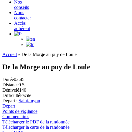
Nos
conseils
Nous
contacter
Accès
adhérent
Accueil
»
De la Morge au puy de Loule
De la Morge au puy de Loule
Durée
02:45
Distance
9.5
Dénivelé
140
Difficulté
Facile
Départ :
Saint-myon
Départ
Points de vigilance
Commentaires
Télécharger le PDF de la randonnée
Télécharger la carte de la randonnée