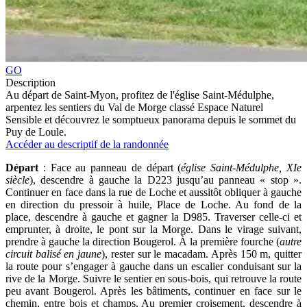
GO
Description
Au départ de Saint-Myon, profitez de l'église Saint-Médulphe,
arpentez les sentiers du Val de Morge classé Espace Naturel
Sensible et découvrez le somptueux panorama depuis le sommet du
Puy de Loule.
Accéder au descriptif de la randonnée
Départ
: Face au panneau de départ (
église Saint-Médulphe, XIe
siècle
), descendre à gauche la D223 jusqu’au panneau « stop ».
Continuer en face dans la rue de Loche et aussitôt obliquer à gauche
en direction du pressoir à huile, Place de Loche. Au fond de la
place, descendre à gauche et gagner la D985. Traverser celle-ci et
emprunter, à droite, le pont sur la Morge. Dans le virage suivant,
prendre à gauche la direction Bougerol. À la première fourche (
autre
circuit balisé en jaune
), rester sur le macadam. Après 150 m, quitter
la route pour s’engager à gauche dans un escalier conduisant sur la
rive de la Morge. Suivre le sentier en sous-bois, qui retrouve la route
peu avant Bougerol. Après les bâtiments, continuer en face sur le
chemin, entre bois et champs. Au premier croisement, descendre à