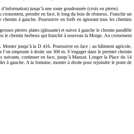
 d
’
information)
jusqu
’
à une route goudronnée
(croix en pierre).
u croisement, prendre en face, le long du bois de résineux.
Franchir un
e chemin à gauche. Poursuivre en forêt en ignorant tous les che
mins
grosses pierres plates (glissante) et suivre à gauche le chemin
parallèle
dans le chemin herbeux qui franchit à nouveau la Morge. Au
croisement
r. Monter jusqu
’
à la D
416. Poursuivre en face
; au bâtiment agricole,
e l
’
on emprunte à droite sur 300
m. S
’
engager dans le premier chemin
s suivants, continuer en face, jusqu
’
à Manzat. Longer la Place du 14
ller à gauche. A la fontaine, monter à droite pour rejoindre le point de