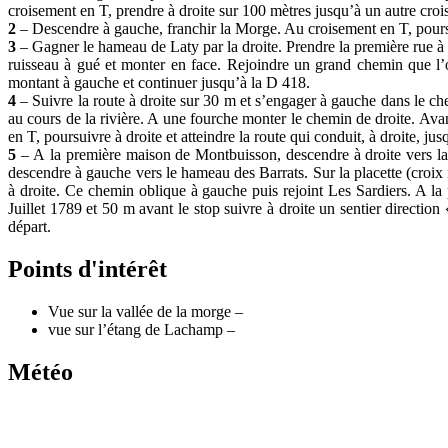
croisement en T, prendre à droite sur 100 mètres jusqu
’
à un autre cro
2
–
Descendre à gauche, franchir la Morge. Au croisement en T,
pours
3
–
Gagner le hameau de Laty par la droite. Prendre la première
rue à
ruisseau à gué et monter en face. Rejoindre un grand chemin que l
’
montant à gauche et continuer jusqu
’
à la D 418.
4
–
Suivre la route à droite sur 30 m et s
’
engager à gauche
dans le ch
au cours de la rivière. A une fourche monter le chemin de droite. A
en T, poursuivre à droite et atteindre la route qui conduit, à droite, jus
5
–
A
la première maison de Montbuisson, descendre à droite vers 
descendre à gauche vers le hameau des Barrats. Sur la placette (
croix
à droite. Ce chemin oblique à gauche puis rejoint Les Sardiers. A 
Juillet 1789 et
50 m avant le stop suivre à droite un sentier direction
départ.
Points d'intérêt
Vue sur la vallée de la morge –
vue sur l’étang de Lachamp –
Météo