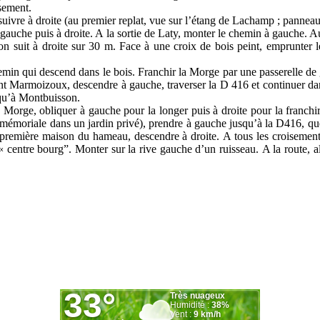
isement.
uivre à droite
(au premier
replat, vue sur l
’
étang de Lachamp ; panneau
 gauche puis à droite. A la
sortie de Laty, monter le chemin à gauche. A
on suit à droite sur 30 m.
Face à une croix de bois peint, emprunter l
emin qui descend dans le bois.
Franchir la Morge par une passerelle de 
vant Marmoizoux, descendre à
gauche, traverser la D 416 et continuer 
qu
’
à Montbuisson.
la Morge, obliquer à gauche pour
la
longer puis à droite pour la franchi
 mémoriale dans un jardin privé
),
prendre à gauche jusqu
’
à la D416, qu
la première maison du hameau, descendre
à droite.
A tous les croisement
 « centre bourg
”.
Monter sur la rive gauche d
’
un ruisseau.
A la route, a