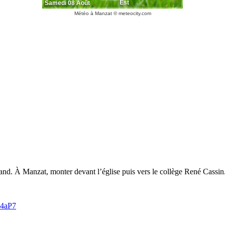
Météo à Manzat
© meteocity.com
nd. À Manzat, monter devant l’église puis vers le collège René Cassin
P4aP7