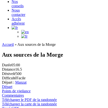
Nos
conseils
Nous
contacter
Accès
adhérent
Accueil
»
Aux sources de la Morge
Aux sources de la Morge
Durée
05:00
Distance
16.5
Dénivelé
500
Difficulté
Facile
Départ :
Manzat
Départ
Points de vigilance
Commentaires
Télécharger le PDF de la randonnée
Télécharger la carte de la randonnée