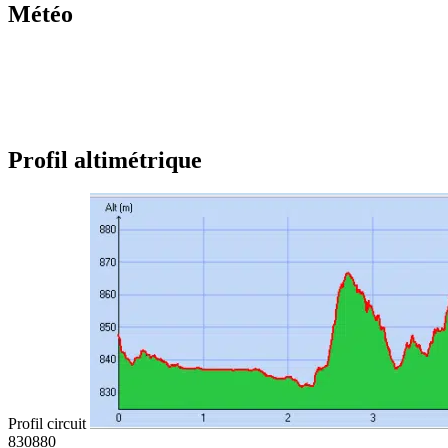
Météo
Profil altimétrique
Profil circuit
830
880