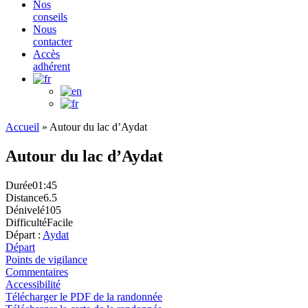
Nos
conseils
Nous
contacter
Accès
adhérent
Accueil
»
Autour du lac d’Aydat
Autour du lac d’Aydat
Durée
01:45
Distance
6.5
Dénivelé
105
Difficulté
Facile
Départ :
Aydat
Départ
Points de vigilance
Commentaires
Accessibilité
Télécharger le PDF de la randonnée