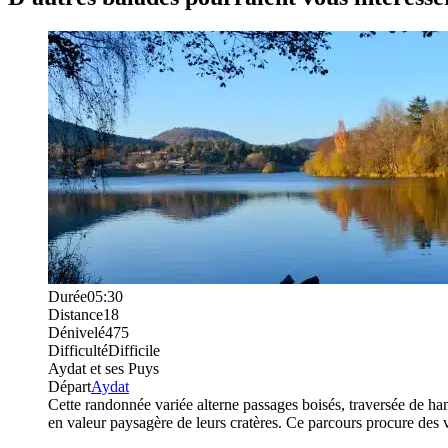
Durée
05:30
Distance
18
Dénivelé
475
Difficulté
Difficile
Aydat et ses Puys
Départ
Aydat
Cette randonnée variée alterne passages boisés, traversée de h
en valeur paysagère de leurs cratères. Ce parcours procure des vu