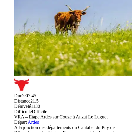
Durée
07:45
Distance
21.5
Dénivelé
1130
Difficulté
Difficile
VRA – Etape Ardes sur Couze à Anzat Le Luguet
Départ
Ardes
A la jonction des départements du Cantal et du Puy de