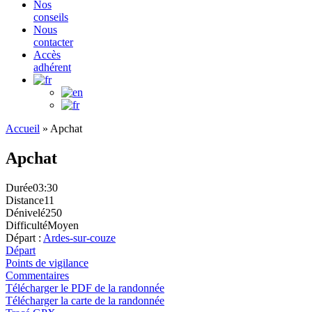
Nos
conseils
Nous
contacter
Accès
adhérent
Accueil
»
Apchat
Apchat
Durée
03:30
Distance
11
Dénivelé
250
Difficulté
Moyen
Départ :
Ardes-sur-couze
Départ
Points de vigilance
Commentaires
Télécharger le PDF de la randonnée
Télécharger la carte de la randonnée