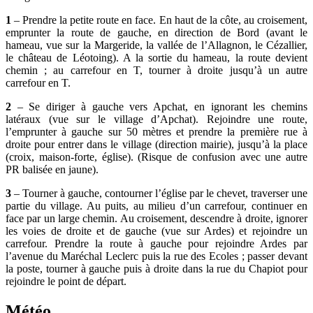
1
– Prendre la petite route en face. En haut de la côte, au croisement,
emprunter la route de gauche, en direction de Bord (avant le
hameau, vue sur la Margeride, la vallée de l’Allagnon, le Cézallier,
le château de Léotoing). A la sortie du hameau, la route devient
chemin ; au carrefour en T, tourner à droite jusqu’à un autre
carrefour en T.
2
– Se diriger à gauche vers Apchat, en ignorant les chemins
latéraux (vue sur le village d’Apchat). Rejoindre une route,
l’emprunter à gauche sur 50 mètres et prendre la première rue à
droite pour entrer dans le village (direction mairie), jusqu’à la place
(croix, maison-forte, église). (Risque de confusion avec une autre
PR balisée en jaune).
3
– Tourner à gauche, contourner l’église par le chevet, traverser une
partie du village. Au puits, au milieu d’un carrefour, continuer en
face par un large chemin. Au croisement, descendre à droite, ignorer
les voies de droite et de gauche (vue sur Ardes) et rejoindre un
carrefour. Prendre la route à gauche pour rejoindre Ardes par
l’avenue du Maréchal Leclerc puis la rue des Ecoles ; passer devant
la poste, tourner à gauche puis à droite dans la rue du Chapiot pour
rejoindre le point de départ.
Météo