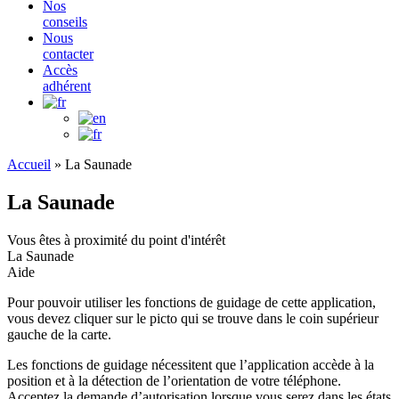
Nos
conseils
Nous
contacter
Accès
adhérent
Accueil
»
La Saunade
La Saunade
Vous êtes à proximité du point d'intérêt
La Saunade
Aide
Pour pouvoir utiliser les fonctions de guidage de cette application,
vous devez cliquer sur le picto qui se trouve dans le coin supérieur
gauche de la carte.
Les fonctions de guidage nécessitent que l’application accède à la
position et à la détection de l’orientation de votre téléphone.
Acceptez la demande d’autorisation lorsque vous serez dans les états