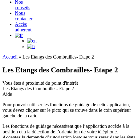
Nos
conseils
Nous
contacter
Accès
adhérent
Accueil
»
Les Etangs des Combrailles- Etape 2
Les Etangs des Combrailles- Etape 2
Vous êtes à proximité du point d'intérêt
Les Etangs des Combrailles- Etape 2
Aide
Pour pouvoir utiliser les fonctions de guidage de cette application,
vous devez cliquer sur le picto qui se trouve dans le coin supérieur
gauche de la carte.
Les fonctions de guidage nécessitent que l’application accède à la
position et à la détection de l’orientation de votre téléphone.
Acceptez la demande d’autorisation lorsque vous serez dans les états